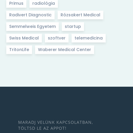
Primus
radiológia
Radivert Diagnostic
Rózsakert Medical
Semmelweis Egyetem
startup
Swiss Medical
szoftver
telemedicina
TritonLife
Waberer Medical Center
MARADJ VELÜNK KAPCSOLATBAN,
TÖLTSD LE AZ APPOT!