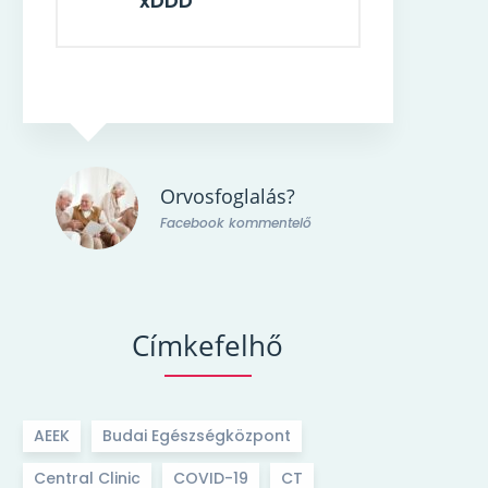
xDDD
?
Orvosfoglalás?
elő
Facebook kommentelő
Címkefelhő
AEEK
Budai Egészségközpont
Central Clinic
COVID-19
CT