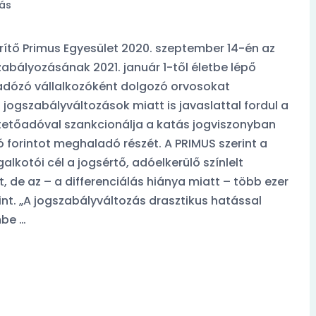
ás
tő Primus Egyesület 2020. szeptember 14-én az
abályozásának 2021. január 1-től életbe lépő
adózó vállalkozóként dolgozó orvosokat
 jogszabályváltozások miatt is javaslattal fordul a
etőadóval szankcionálja a katás jogviszonyban
ó forintot meghaladó részét. A PRIMUS szerint a
kotói cél a jogsértő, adóelkerülő színlelt
 de az – a differenciálás hiánya miatt – több ezer
zokásokról
Orvosfoglalási szokásokró
nt. „A jogszabályváltozás drasztikus hatással
nk legviccesebb
készült kérdőívünk legvic
mbe …
komentje:
eségem
A feleségem
Foglalt.
orvos. Foglalt.