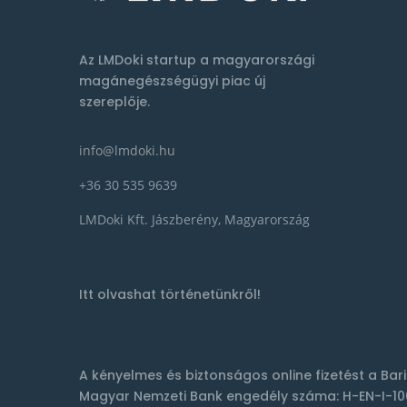
Az LMDoki startup a magyarországi
magánegészségügyi piac új
szereplője.
info@lmdoki.hu
+36 30 535 9639
LMDoki Kft. Jászberény, Magyarország
Itt olvashat történetünkről!
A kényelmes és biztonságos online fizetést a
Bar
Magyar Nemzeti Bank engedély száma: H-EN-I-10