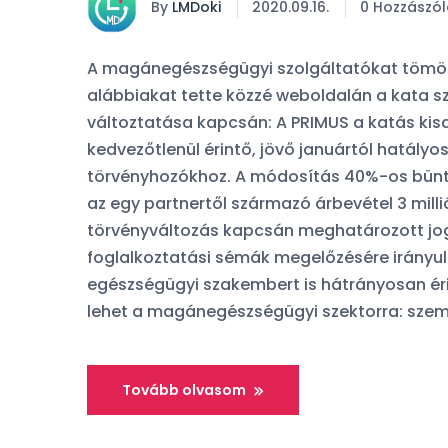
By
LMDoki
2020.09.16.
0 Hozzászól
A magánegészségügyi szolgáltatókat tömörí
alábbiakat tette közzé weboldalán a kata sz
változtatása kapcsán: A PRIMUS a katás kis
kedvezőtlenül érintő, jövő januártól hatályos
törvényhozókhoz. A módosítás 40%-os bünt
az egy partnertől származó árbevétel 3 milli
törvényváltozás kapcsán meghatározott jogal
foglalkoztatási sémák megelőzésére irányult,
Orvosfoglalási s
egészségügyi szakembert is hátrányosan éri
készült kérdőívü
lehet a magánegészségügyi szektorra: sze
komentje:
A fel
Tovább olvasom
orvos. 