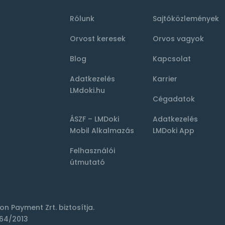
Rólunk
Sajtóközlemények
Orvost keresek
Orvos vagyok
Blog
Kapcsolat
Adatkezelés
Karrier
LMdoki.hu
Cégadatok
ÁSZF – LMDoki
Adatkezelés
Mobil Alkalmazás
LMDoki App
Felhasználói
útmutató
ion Payment Zrt.
biztosítja.
64/2013