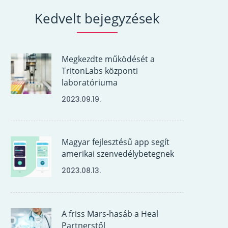
Kedvelt bejegyzések
Megkezdte működését a
TritonLabs központi
laboratóriuma
2023.09.19.
Magyar fejlesztésű app segít
amerikai szenvedélybetegnek
2023.08.13.
A friss Mars-hasáb a Heal
Partnerstől