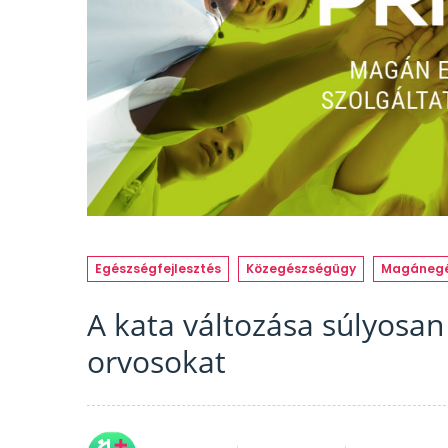
Egészségfejlesztés
Közegészségügy
Magánegé
A kata változása súlyosa
orvosokat