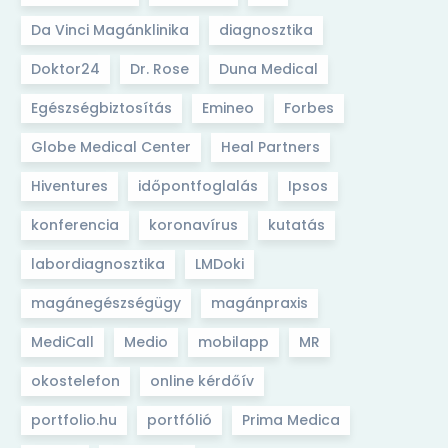
Da Vinci Magánklinika
diagnosztika
Doktor24
Dr. Rose
Duna Medical
Egészségbiztosítás
Emineo
Forbes
Globe Medical Center
Heal Partners
Hiventures
időpontfoglalás
Ipsos
konferencia
koronavírus
kutatás
labordiagnosztika
LMDoki
magánegészségügy
magánpraxis
MediCall
Medio
mobilapp
MR
okostelefon
online kérdőív
portfolio.hu
portfólió
Prima Medica