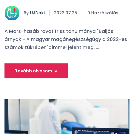
By
LMDoki
2023.07.25.
0 Hozzászólás
A Mars-hasáb rovat friss tanulmánya "Baljós
árnyak - A magyar magánegészségügy a 2022-es
számok tükrében"címmel jelent meg. …
Tovább olvasom