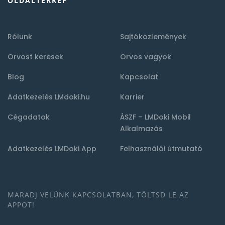
OLDALTÉRKÉP
Rólunk
Sajtóközlemények
Orvost keresek
Orvos vagyok
Blog
Kapcsolat
Adatkezelés LMdoki.hu
Karrier
Cégadatok
ÁSZF – LMDoki Mobil
Alkalmazás
Adatkezelés LMDoki App
Felhasználói útmutató
MARADJ VELÜNK KAPCSOLATBAN, TÖLTSD LE AZ
APPOT!