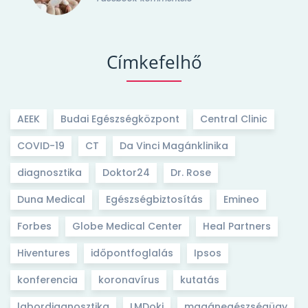
Címkefelhő
AEEK
Budai Egészségközpont
Central Clinic
COVID-19
CT
Da Vinci Magánklinika
diagnosztika
Doktor24
Dr. Rose
Duna Medical
Egészségbiztosítás
Emineo
Forbes
Globe Medical Center
Heal Partners
Hiventures
időpontfoglalás
Ipsos
konferencia
koronavírus
kutatás
labordiagnosztika
LMDoki
magánegészségügy