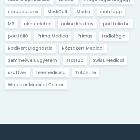
magánpraxis
MediCall
Medio
mobilapp
MR
okostelefon
online kérdőív
portfolio.hu
portfólió
Prima Medica
Primus
radiológia
Radivert Diagnostic
Rózsakert Medical
Semmelweis Egyetem
startup
Swiss Medical
szoftver
telemedicina
TritonLife
Waberer Medical Center