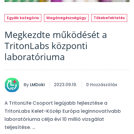
Egyéb kategória
Magánegészségügy
Tőkebefektetés
Megkezdte működését a
TritonLabs központi
laboratóriuma
By
LMDoki
2023.09.19.
0 Hozzászólás
A TritonLife Csoport legújabb fejlesztése a
TritonLabs Kelet-Közép Európa leginnovatívabb
laboratóriuma célja évi 10 millió vizsgálat
teljesítése. …