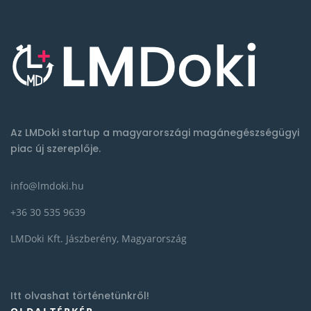
Az LMDoki startup a magyarországi magánegészségügyi
piac új szereplője.
info@lmdoki.hu
+36 30 535 9639
LMDoki Kft. Jászberény, Magyarország
Itt olvashat történetünkről!