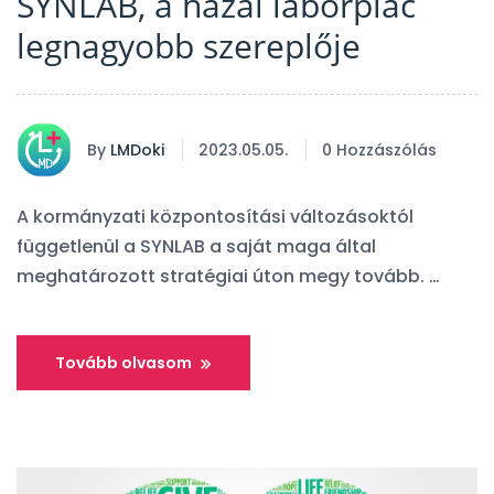
SYNLAB, a hazai laborpiac
legnagyobb szereplője
By
LMDoki
2023.05.05.
0 Hozzászólás
A kormányzati központosítási változásoktól
függetlenül a SYNLAB a saját maga által
meghatározott stratégiai úton megy tovább. …
Tovább olvasom