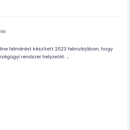
lás
ne felmérést készített 2023 februárjában, hogy
égügyi rendszer helyzetét. …
szokásokról
Orvosfoglalási szokásokr
ünk legviccesebb
készült kérdőívünk legvi
komentje:
leségem
A feleségem
 Foglalt.
orvos. Foglalt.