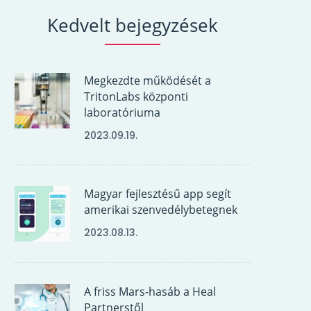
Kedvelt bejegyzések
Megkezdte működését a
TritonLabs központi
laboratóriuma
2023.09.19.
Magyar fejlesztésű app segít
amerikai szenvedélybetegnek
2023.08.13.
A friss Mars-hasáb a Heal
Partnerstől