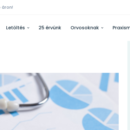
 áron!
Letöltés
25 érvünk
Orvosoknak
Praxis