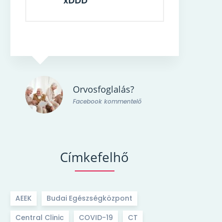
xDDD
s?
Orvosfoglalás?
telő
Facebook kommentelő
Címkefelhő
AEEK
Budai Egészségközpont
Central Clinic
COVID-19
CT