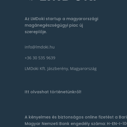
Az LMDoki startup a magyarországi
magánegészségügyi piac új
szereplője.
info@lmdoki.hu
+36 30 535 9639
LMDoki Kft. Jászberény, Magyarország
Itt olvashat történetünkről!
A kényelmes és biztonságos online fizetést a
Bar
Magyar Nemzeti Bank engedély száma: H-EN-I-10