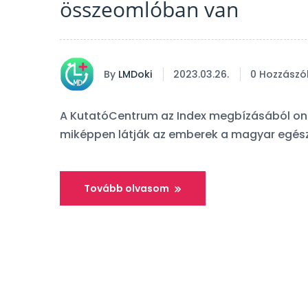
összeomlóban van
By
LMDoki
2023.03.26.
0 Hozzászó
A KutatóCentrum az Index megbízásából onli
miképpen látják az emberek a magyar egészs
Tovább olvasom
Orvosfoglalási 
készült kérdőív
komentje:
A fe
orvos.