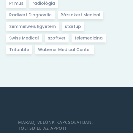
Primus
radiológia
Radivert Diagnostic
Rózsakert Medical
Semmelweis Egyetem
startup
Swiss Medical
szoftver
telemedicina
TritonLife
Waberer Medical Center
MARADJ VELÜNK KAPCSOLATBAN,
TÖLTSD LE AZ APPOT!