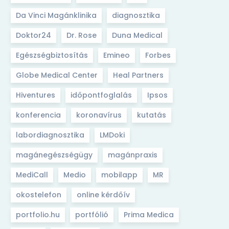
Da Vinci Magánklinika
diagnosztika
Doktor24
Dr. Rose
Duna Medical
Egészségbiztosítás
Emineo
Forbes
Globe Medical Center
Heal Partners
Hiventures
időpontfoglalás
Ipsos
konferencia
koronavírus
kutatás
labordiagnosztika
LMDoki
magánegészségügy
magánpraxis
MediCall
Medio
mobilapp
MR
okostelefon
online kérdőív
portfolio.hu
portfólió
Prima Medica