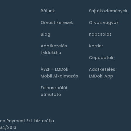
Rólunk
Sajtóközlemények
Orvost keresek
Orvos vagyok
Blog
Kapcsolat
Adatkezelés
Karrier
LMdoki.hu
Cégadatok
ÁSZF – LMDoki
Adatkezelés
Mobil Alkalmazás
LMDoki App
Felhasználói
útmutató
ion Payment Zrt.
biztosítja.
64/2013