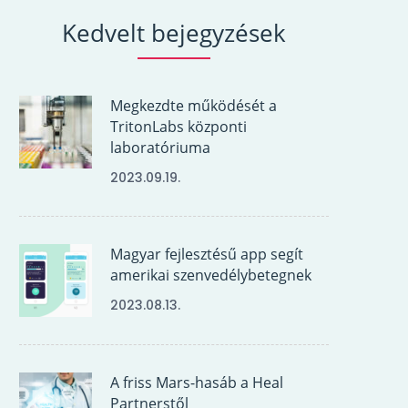
Kedvelt bejegyzések
Megkezdte működését a
TritonLabs központi
laboratóriuma
2023.09.19.
Magyar fejlesztésű app segít
amerikai szenvedélybetegnek
2023.08.13.
A friss Mars-hasáb a Heal
Partnerstől