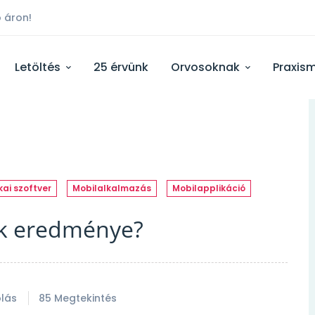
 áron!
Letöltés
25 érvünk
Orvosoknak
Praxis
ai szoftver
Mobilalkalmazás
Mobilapplikáció
nk eredménye?
lás
85 Megtekintés