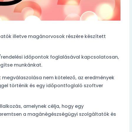
tók illetve magánorvosok részére készített
i/rendelési időpontok foglalásával kapcsolatosan,
segítse munkánkat.
nek megválaszolása nem kötelező, az eredmények
okásokról
Orvosfoglalási szokásokról
ggel történik és egy időpontfoglaló szoftver
k legviccesebb
készült kérdőívünk legvicc
komentje:
llalkozás, amelynek célja, hogy egy
teremtsen a magánégészségügyi szolgáltatók és
égem
A feleségem
oglalt.
orvos. Foglalt.