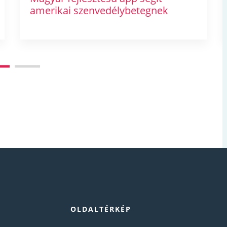
amerikai szenvedélybetegnek
OLDALTÉRKÉP