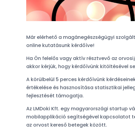
Már elérhető a magánegészségügyi szolgálta
online kutatásunk kérdőíve!
Ha Ön felelős vagy aktív résztvevő az orvos
akkor kérjük, hogy kérdőívünk kitöltésével 
A körülbelül 5 perces kérdőívünk kérdései
Orvosfoglalási sz
értékelése és hasznosítása statisztikai jelle
készült kérdőívün
fejlesztését támogatja.
komentje:
Az LMDoki Kft. egy magyarországi startup vá
mobilapplikáció segítségével kapcsolatot 
A feles
az orvost kereső betegek között.
orvos. F