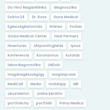
Da Vinci Magánklinika
diagnosztika
Doktor24
Dr. Rose
Duna Medical
Egészségbiztosítás
Emineo
Forbes
Globe Medical Center
Heal Partners
Hiventures
időpontfoglalás
Ipsos
konferencia
koronavírus
kutatás
labordiagnosztika
LMDoki
magánegészségügy
magánpraxis
MediCall
Medio
mobilapp
MR
okostelefon
online kérdőív
júl 25, 2023
portfolio.hu
portfólió
Prima Medica
A friss Mars-hasáb a Heal