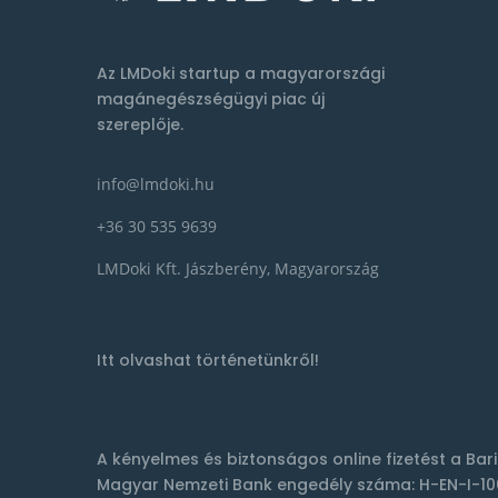
Az LMDoki startup a magyarországi
magánegészségügyi piac új
szereplője.
info@lmdoki.hu
+36 30 535 9639
LMDoki Kft. Jászberény, Magyarország
Itt olvashat történetünkről!
A kényelmes és biztonságos online fizetést a
Bar
Magyar Nemzeti Bank engedély száma: H-EN-I-10