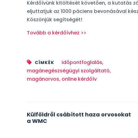
xDDD
Kérdőívünk kitöltését követően, a kutatás 
eljuttatjuk az 1000 páciens bevonásával kés
Köszönjük segítségét!
Tovább a kérdőívhez >>
Orvosf
időpontfoglalás
,
CÍMKÉK
Facebook
magánegészségügyi szolgáltató
,
magánorvos
,
online kérdőív
Post
Külföldről csábított haza orvosokat
a WMC
navigation