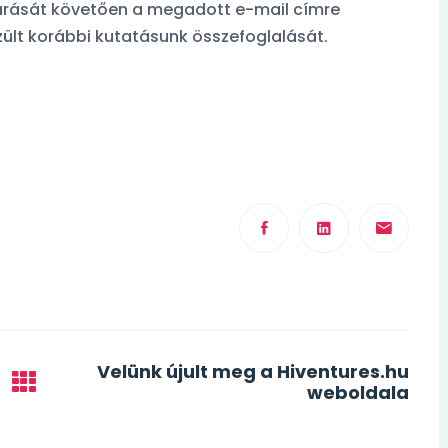
xDDD
zárását követően a megadott e-mail címre
zült korábbi kutatásunk összefoglalását.
oglalás?
Orvosfoglalás?
 kommentelő
Facebook kommentel
Velünk újult meg a Hiventures.hu
weboldala