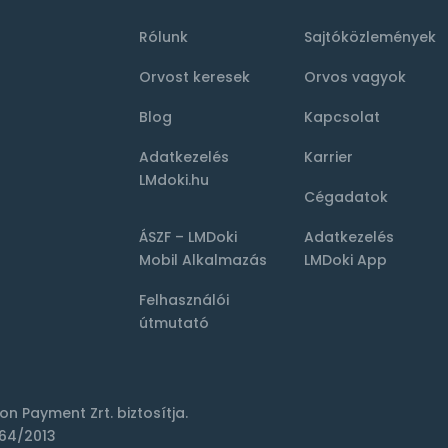
Rólunk
Sajtóközlemények
Orvost keresek
Orvos vagyok
Blog
Kapcsolat
Adatkezelés
Karrier
LMdoki.hu
Cégadatok
ÁSZF – LMDoki
Adatkezelés
Mobil Alkalmazás
LMDoki App
Felhasználói
útmutató
ion Payment Zrt.
biztosítja.
64/2013