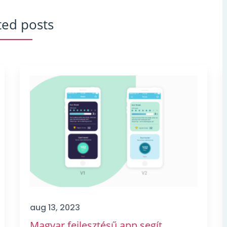
ted posts
aug 13, 2023
Magyar fejlesztésű app segít