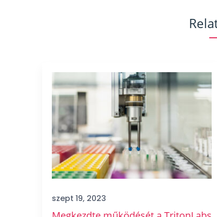
Rela
szept 19, 2023
Megkezdte működését a TritonLabs