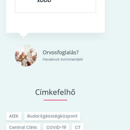
xDDD
Orvosfoglalás?
ő
Facebook kommentelő
Címkefelhő
AEEK
Budai Egészségközpont
Central Clinic
COVID-19
CT