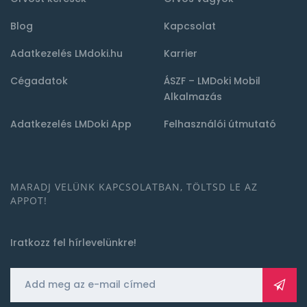
Blog
Kapcsolat
Adatkezelés LMdoki.hu
Karrier
Cégadatok
ÁSZF – LMDoki Mobil
Alkalmazás
Adatkezelés LMDoki App
Felhasználói útmutató
MARADJ VELÜNK KAPCSOLATBAN, TÖLTSD LE AZ
APPOT!
Iratkozz fel hírlevelünkre!