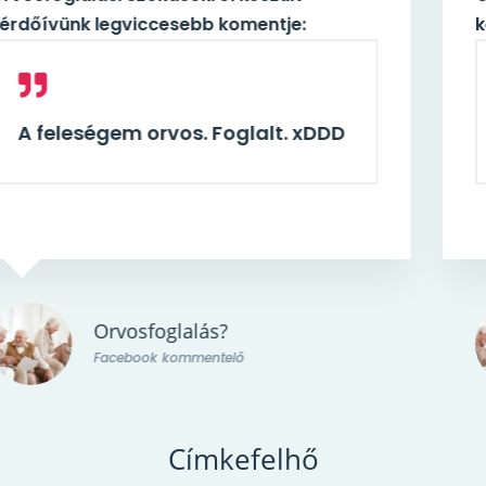
kérdőívünk legviccesebb komentje:
A feleségem orvos. Foglalt. xDDD
Orvosfoglalás?
Facebook kommentelő
Címkefelhő