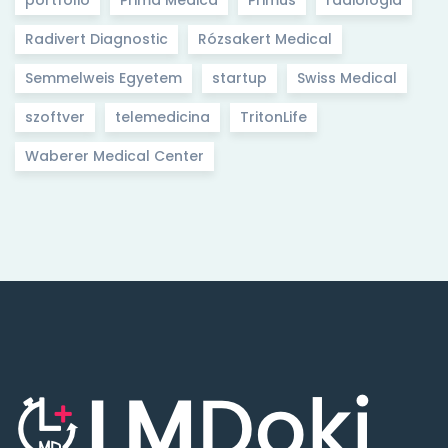
Radivert Diagnostic
Rózsakert Medical
Semmelweis Egyetem
startup
Swiss Medical
szoftver
telemedicina
TritonLife
Waberer Medical Center