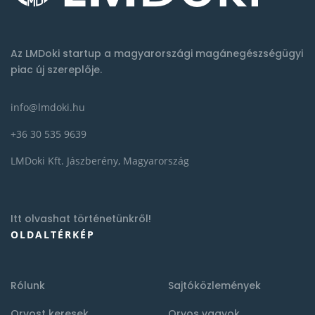
Az LMDoki startup a magyarországi magánegészségügyi
piac új szereplője.
info@lmdoki.hu
+36 30 535 9639
LMDoki Kft. Jászberény, Magyarország
Itt olvashat történetünkről!
OLDALTÉRKÉP
Rólunk
Sajtóközlemények
Orvost keresek
Orvos vagyok