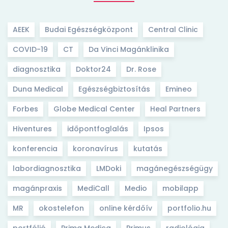
AEEK
Budai Egészségközpont
Central Clinic
COVID-19
CT
Da Vinci Magánklinika
diagnosztika
Doktor24
Dr. Rose
Duna Medical
Egészségbiztosítás
Emineo
Forbes
Globe Medical Center
Heal Partners
Hiventures
időpontfoglalás
Ipsos
konferencia
koronavírus
kutatás
labordiagnosztika
LMDoki
magánegészségügy
magánpraxis
MediCall
Medio
mobilapp
MR
okostelefon
online kérdőív
portfolio.hu
portfólió
Prima Medica
Primus
radiológia