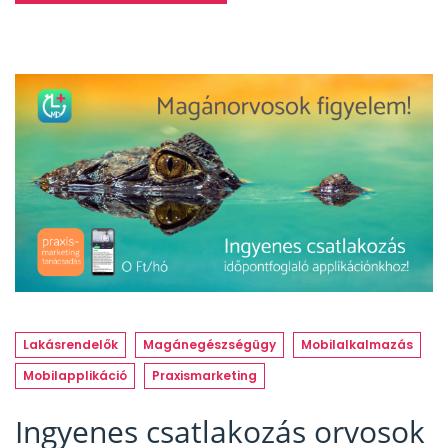
Lakásrendelők
Magánegészségügy
Mobilalkalmazás
Mobilapplikáció
Praxismarketing
Ingyenes csatlakozás orvosok