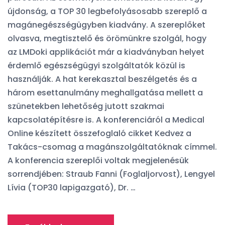
újdonság, a TOP 30 legbefolyásosabb szereplő a
magánegészségügyben kiadvány. A szereplőket
olvasva, megtisztelő és örömünkre szolgál, hogy
az LMDoki applikációt már a kiadványban helyet
érdemlő egészségügyi szolgáltatók közül is
használják. A hat kerekasztal beszélgetés és a
három esettanulmány meghallgatása mellett a
szünetekben lehetőség jutott szakmai
kapcsolatépítésre is. A konferenciáról a Medical
Online készített összefoglaló cikket Kedvez a
Takács-csomag a magánszolgáltatóknak címmel.
A konferencia szereplői voltak megjelenésük
sorrendjében: Straub Fanni (Foglaljorvost), Lengyel
Lívia (TOP30 lapigazgató), Dr. …