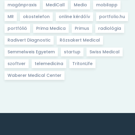
magánpraxis
MediCall
Medio
mobilapp
MR
okostelefon
online kérdőív
portfolio.hu
portfólió
Prima Medica
Primus
radiológia
Radivert Diagnostic
Rózsakert Medical
Semmelweis Egyetem
startup
Swiss Medical
szoftver
telemedicina
TritonLife
Waberer Medical Center