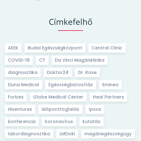
Címkefelhő
AEEK
Budai Egészségközpont
Central Clinic
COVID-19
CT
Da Vinci Magánklinika
diagnosztika
Doktor24
Dr. Rose
Duna Medical
Egészségbiztosítás
Emineo
Forbes
Globe Medical Center
Heal Partners
Hiventures
időpontfoglalás
Ipsos
konferencia
koronavírus
kutatás
labordiagnosztika
LMDoki
magánegészségügy