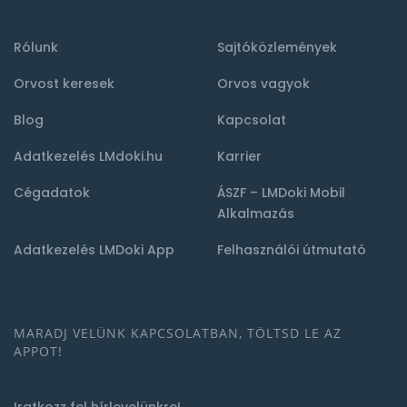
Rólunk
Sajtóközlemények
Orvost keresek
Orvos vagyok
Blog
Kapcsolat
Adatkezelés LMdoki.hu
Karrier
Cégadatok
ÁSZF – LMDoki Mobil
Alkalmazás
Adatkezelés LMDoki App
Felhasználói útmutató
MARADJ VELÜNK KAPCSOLATBAN, TÖLTSD LE AZ
APPOT!
Iratkozz fel hírlevelünkre!