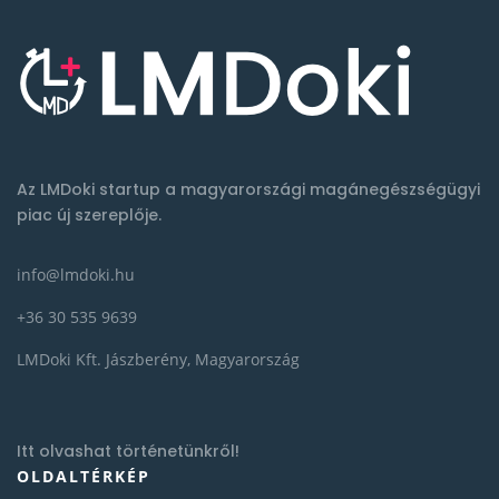
Az LMDoki startup a magyarországi magánegészségügyi
piac új szereplője.
info@lmdoki.hu
+36 30 535 9639
LMDoki Kft. Jászberény, Magyarország
Itt olvashat történetünkről!
OLDALTÉRKÉP