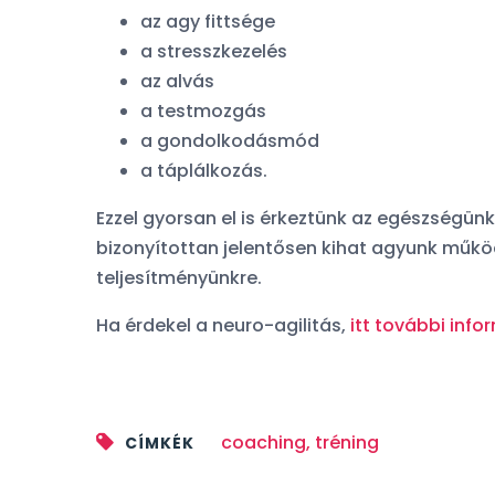
xDDD
az agy fittsége
a stresszkezelés
az alvás
a testmozgás
a gondolkodásmód
a táplálkozás.
Orvosfoglalás
Ezzel gyorsan el is érkeztünk az egészségü
Facebook komment
bizonyítottan jelentősen kihat agyunk működ
teljesítményünkre.
Ha érdekel a neuro-agilitás,
itt további info
coaching
,
tréning
CÍMKÉK