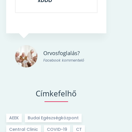
xDDD
Orvosfoglalás?
Facebook kommentelő
Címkefelhő
AEEK
Budai Egészségközpont
Central Clinic
COVID-19
CT