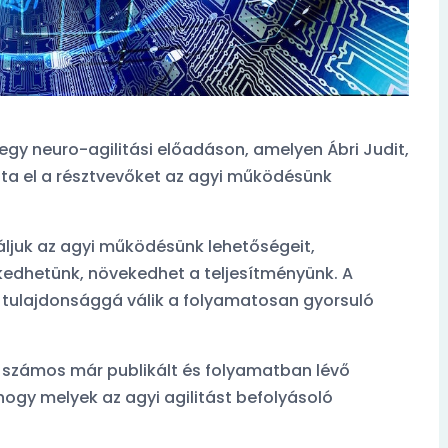
gy neuro-agilitási előadáson, amelyen Ábri Judit,
lta el a résztvevőket az agyi működésünk
náljuk az agyi működésünk lehetőségeit,
edhetünk, növekedhet a teljesítményünk. A
ól
Orvosfoglalási szokásokról
 tulajdonsággá válik a folyamatosan gyorsuló
ccesebb
készült kérdőívünk legviccesebb
komentje:
számos már publikált és folyamatban lévő
A feleségem
ogy melyek az agyi agilitást befolyásoló
orvos. Foglalt.