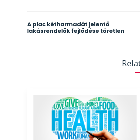
Post
A piac kétharmadát jelentő
lakásrendelők fejlődése töretlen
navigation
Rela