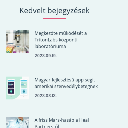
Kedvelt bejegyzések
Megkezdte működését a
TritonLabs központi
laboratóriuma
2023.09.19.
Magyar fejlesztésű app segít
amerikai szenvedélybetegnek
2023.08.13.
A friss Mars-hasáb a Heal
Partnerstől