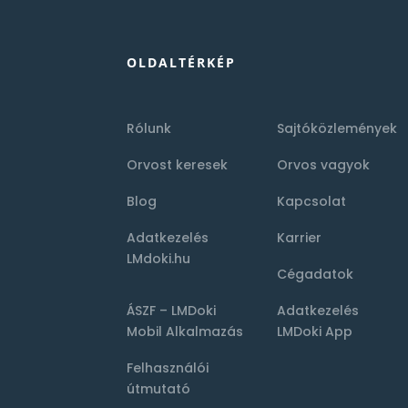
OLDALTÉRKÉP
Rólunk
Sajtóközlemények
Orvost keresek
Orvos vagyok
Blog
Kapcsolat
Adatkezelés
Karrier
LMdoki.hu
Cégadatok
ÁSZF – LMDoki
Adatkezelés
Mobil Alkalmazás
LMDoki App
Felhasználói
útmutató