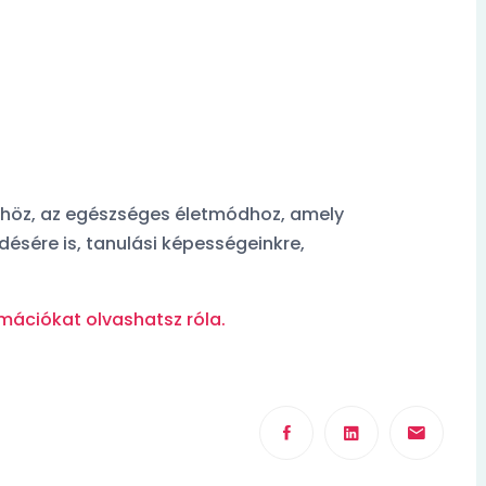
xDDD
?
Orvosfoglalás?
nkhöz, az egészséges életmódhoz, amely
elő
Facebook kommentelő
ésére is, tanulási képességeinkre,
rmációkat olvashatsz róla.