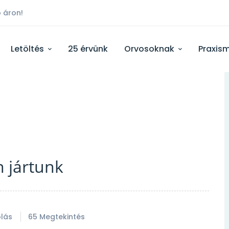
 áron!
Letöltés
25 érvünk
Orvosoknak
Praxis
n jártunk
lás
65 Megtekintés