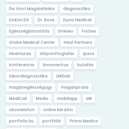
Da Vinci Magánklinika
diagnosztika
Doktor24
Dr. Rose
Duna Medical
Egészségbiztosítás
Emineo
Forbes
Globe Medical Center
Heal Partners
Hiventures
időpontfoglalás
Ipsos
konferencia
koronavírus
kutatás
labordiagnosztika
LMDoki
magánegészségügy
magánpraxis
MediCall
Medio
mobilapp
MR
okostelefon
online kérdőív
portfolio.hu
portfólió
Prima Medica