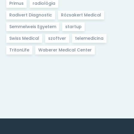
Primus
radiológia
Radivert Diagnostic
Rózsakert Medical
Semmelweis Egyetem
startup
febr 13, 2023
Swiss Medical
szoftver
telemedicina
A magas intenzitású aerob edzés 72
TritonLife
Waberer Medical Center
százalékkal csökkentheti az áttétes
rák kockázatát