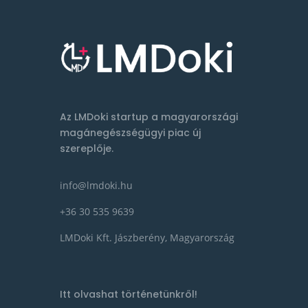
Az LMDoki startup a magyarországi
magánegészségügyi piac új
szereplője.
info@lmdoki.hu
+36 30 535 9639
LMDoki Kft. Jászberény, Magyarország
Itt olvashat történetünkről!