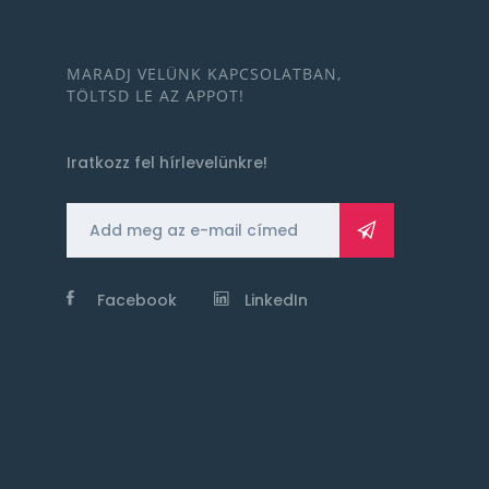
MARADJ VELÜNK KAPCSOLATBAN,
TÖLTSD LE AZ APPOT!
Iratkozz fel hírlevelünkre!
Facebook
LinkedIn