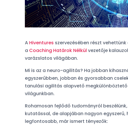
A
Hiventures
szervezésében részt vehettünk e
a
Coaching Határok Nélkül
vezetője kalauzo
varázslatos világában.
Mi is az a neuro-agilitás? Ha jobban kihasz
egyszerűbben, jobban és gyorsabban cselek
Orvosfoglalási szokásokr
tanulási agilitás alapvető megkülönböztető
készült kérdőívünk legvi
világunkban.
komentje:
Rohamosan fejlődő tudományról beszélünk, 
A feleségem
kutatással, de alapjában nagyon egyszerű, h
orvos. Foglalt.
legfontosabb, már ismert tényezők: